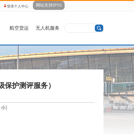
网站支持IPV6
登录个人中心
务
航空货运
无人机服务
级保护测评服务）
小
〗