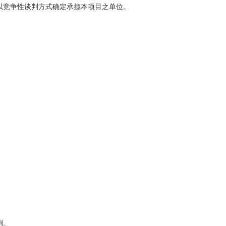
以竞争性谈判方式确定承揽本项目之单位。
；
例。