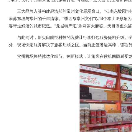
三大品牌入驻构建起浓郁的常州文化展示窗口。“江南东坡园”带
着苏东坡与常州的千年情缘。“季四爷常州文创”以14个本土IP形
客带走鲜活的城市记忆。“龙城特产汇”则网罗大麻糕、天目湖鱼头
与此同时，新贝田航空科技的入驻让行李打包服务提档升级。全
外，现场快递服务解决了旅客后顾之忧。当前正值暑运高峰，该项
常州机场将持续优化细节、创新模式，让旅客在候机间隙感受