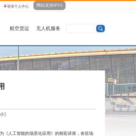
网站支持IPV6
登录个人中心
务
航空货运
无人机服务
用
小
〗
题为《人工智能的场景化应用》的精彩讲座，各驻场