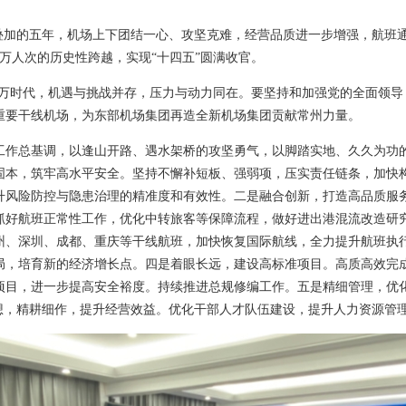
织叠加的五年，机场上下团结一心、攻坚克难，经营品质进一步增强，航班
00万人次的历史性跨越，实现“十四五”圆满收官。
00万时代，机遇与挑战并存，压力与动力同在。要坚持和加强党的全面领
重要干线机场，为东部机场集团再造全新机场集团贡献常州力量。
进工作总基调，以逢山开路、遇水架桥的攻坚勇气，以脚踏实地、久久为功
本，筑牢高水平安全。坚持不懈补短板、强弱项，压实责任链条，加快构
升风险防控与隐患治理的精准度和有效性。二是融合创新，打造高品质服
抓好航班正常性工作，优化中转旅客等保障流程，做好进出港混流改造研
州、深圳、成都、重庆等干线航班，加快恢复国际航线，全力提升航班执
局，培育新的经济增长点。四是着眼长远，建设高标准项目。高质高效完成
项目，进一步提高安全裕度。持续推进总规修编工作。五是精细管理，优
思想，精耕细作，提升经营效益。优化干部人才队伍建设，提升人力资源管