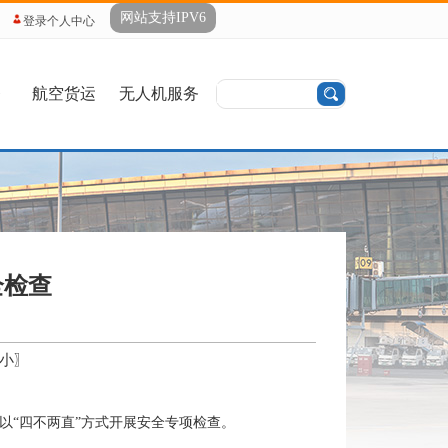
网站支持IPV6
登录个人中心
务
航空货运
无人机服务
全检查
小
〗
以
“四不两直”方式开展安全专项检查。