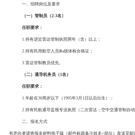
一
、
招聘
岗位
及
要求
（一）管制员
（
2-3
名
）
任职要求：
1.
持有进近雷达管制执照两年（含）以上；
2.
持有民用航空人员Ⅲ
a
级体检合格证
；
3.
雷达管制教员优先。
（二）通导机务员
（
1
名
）
任职要求：
1.
年龄在
3
0
周岁以下（
19
95
年
3
月
1
日以后出生）
；
2.
持有民航通导监视专业执照（二次雷达；空中交通管制自动
二、报名方式
有意向者请将报名材料电子版（邮件标题备注姓名
+
岗位）发送至邮