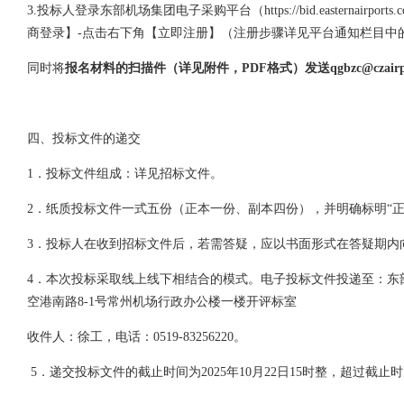
3.投标人登录东部机场集团电子采购平台（https://bid.easter
商登录】-点击右下角【立即注册】（注册步骤详见平台通知栏目中
同时将
报名材料的扫描件（详见附件，
PDF格式）发送qgbzc@czairpo
四、投标文件的递交
1．投标文件组成：详见招标文件。
2．纸质投标文件
一式五份（正本一份、副本四份）
，并明确标明
“
3．投标人在收到招标文件后，若需答疑，应以书面形式在答疑期内
4．本次投标采取线上线下相结合的模式。电子投标文件投递至：东部机场集团电子采购
空港南路8-1号常州机场行政办公楼一楼开评标室
收件人：徐工，电话：
0519-83256220。
5．递交投标文件的截止时间为2025年
10
月
22
日
1
5
时整，超过截止时