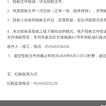
1．投标文件组成：详见招标文件。
2．纸质投标文件
一式
伍
份（正本一份、副本
肆
份）
，并明
3．投标人在收到招标文件后，若需答疑，应以书面形式在
4．本次投标采取线上线下相结合的模式。电子投标文件投
文件请邮寄至：常州市新北区空港南路8-1号常州机场行政
收件人：徐工，电话：
0519-83256220。
5．递交投标文件的截止时间为202
6
年
6
月
11
日
1
5
时整，超
五、纪检联系方式
纪检监督电话：
0519-83255129