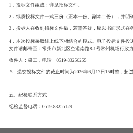
1．投标文件组成：详见招标文件。
2．纸质投标文件
一式
三
份（正本一份、副本
二
份）
，并明
3．投标人在收到招标文件后，若需答疑，应以书面形式在
4．本次投标采取线上线下相结合的模式。电子投标文件投
文件请邮寄至：常州市新北区空港南路8-1号常州机场行政
收件人：
盛
工，电话：
0519-832562
55
5．递交投标文件的截止时间为202
6
年
6
月
17
日
1
5
时整，超
五、纪检联系方式
纪检监督电话：
0519-83255129